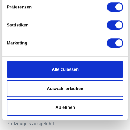
Präferenzen
Statistiken
Marketing
Alle zulassen
Auswahl erlauben
Streng nach Prüfzeugnis
Ablehnen
All unsere Brandschutzarbeiten werden streng nach
Prüfzeugnis ausgeführt.