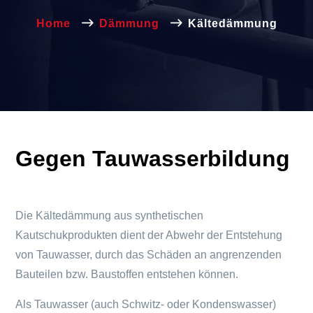
Home
Dämmung
Kältedämmung
Gegen Tauwasserbildung
Die Kältedämmung aus synthetischen
Kautschukprodukten dient der Abwehr der Entstehung
von Tauwasser, durch das Schäden an angrenzenden
Bauteilen bzw. Baustoffen entstehen können.
Als Tauwasser (auch Schwitz- oder Kondenswasser)