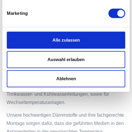
Marketing
Alle zulassen
Möglichst wenig
Temperaturverlust
Auswahl erlauben
Der Einsatz von Dämmstoffen aus Mineralwolle für
Kältedämmsysteme an haustechnischen Anlagen mit
Ablehnen
kalten Medien ist unter Anderem bestens geeignet für
Trinkwasser- und Kühlwasserleitungen, sowie für
Wechseltemperaturanlagen.
Unsere hochwertigen Dämmstoffe und ihre fachgerechte
Montage sorgen dafür, dass die geführten Medien in den
Anlagenteilen in der gewünschten Temperatur