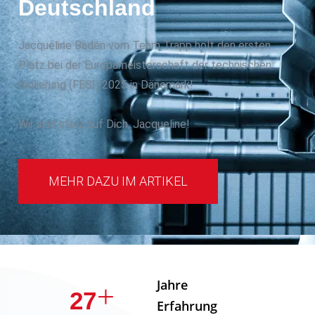
Deutschland
Jacqueline Baden vom Team Trapp holt den ersten
Platz bei der Europameisterschaft der technischen
Isolierung (FESI) 2025 in Dänemark!
Wir sind stolz auf Dich, Jacqueline!
MEHR DAZU IM ARTIKEL
Jahre
43
Erfahrung