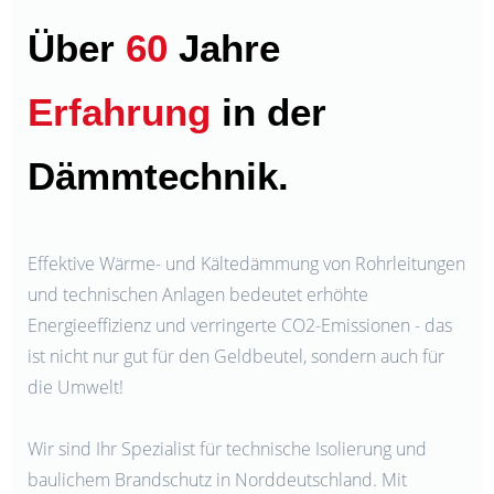
Über
60
Jahre
Erfahrung
in der
Dämmtechnik.
Effektive Wärme- und Kältedämmung von Rohrleitungen
und technischen Anlagen bedeutet erhöhte
Energieeffizienz und verringerte CO2-Emissionen - das
ist nicht nur gut für den Geldbeutel, sondern auch für
die Umwelt!
Wir sind Ihr Spezialist für technische Isolierung und
baulichem Brandschutz in Norddeutschland. Mit