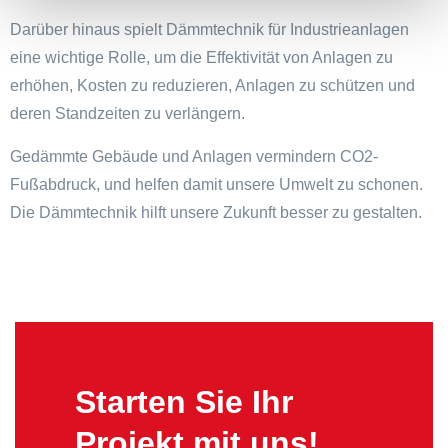
Darüber hinaus spielt Dämmtechnik für Industrieanlagen
eine wichtige Rolle, um die
Effektivität
von Anlagen zu
erhöhen,
Kosten
zu
reduzieren
, Anlagen zu schützen und
deren Standzeiten zu verlängern.
Gedämmte Gebäude und Anlagen
vermindern CO2-
Fußabdruck
, und helfen damit unsere
Umwelt
zu
schonen
.
Die Dämmtechnik hilft unsere
Zukunft
besser zu gestalten.
Starten Sie Ihr
Projekt mit uns!